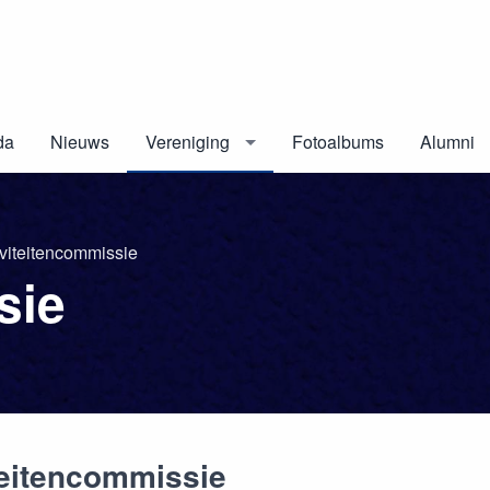
da
Nieuws
Vereniging
Fotoalbums
Alumni
iviteitencommissie
sie
teitencommissie