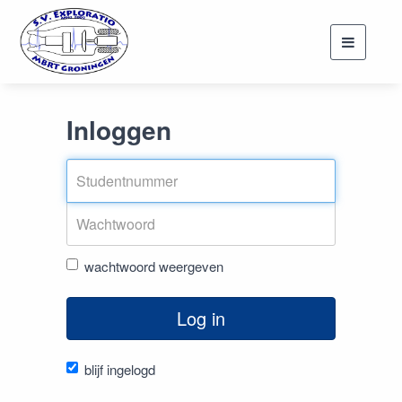
Toggle
navigati
Inloggen
wachtwoord weergeven
Log in
blijf ingelogd