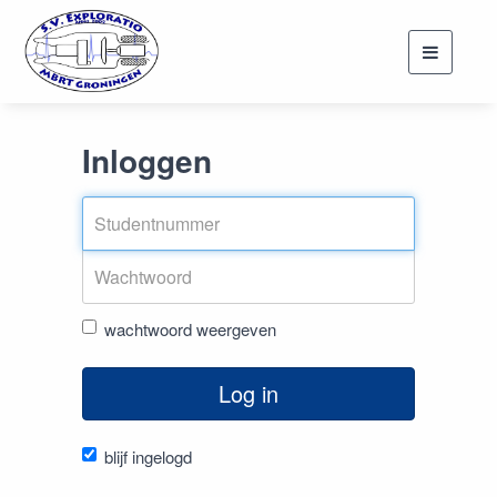
Toggle
navigati
Inloggen
wachtwoord weergeven
Log in
blijf ingelogd