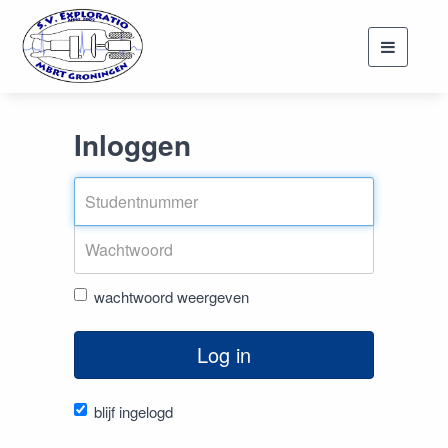
Toggle
navigati
Inloggen
wachtwoord weergeven
Log in
blijf ingelogd